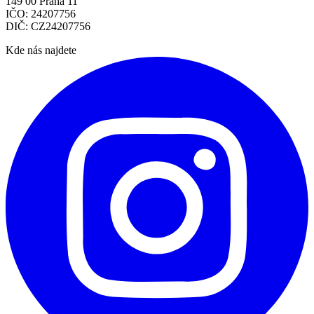
149 00 Praha 11
IČO: 24207756
DIČ: CZ24207756
Kde nás najdete